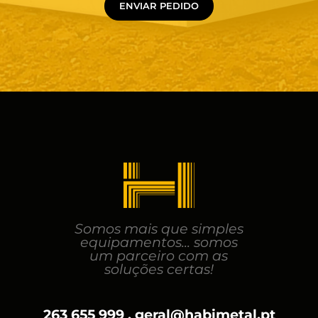
ENVIAR PEDIDO
Somos mais que simples
equipamentos... somos
um parceiro com as
soluções certas!
263 655 999 . geral@habimetal.pt